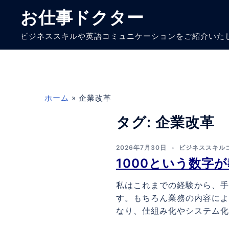
コ
お仕事ドクター
ン
テ
ビジネススキルや英語コミュニケーションをご紹介いた
ン
ツ
へ
ス
キ
ホーム
»
企業改革
ッ
プ
タグ:
企業改革
2026年7月30日
ビジネススキル
1000という数字
私はこれまでの経験から、手
す。もちろん業務の内容によ
なり、仕組み化やシステム化の