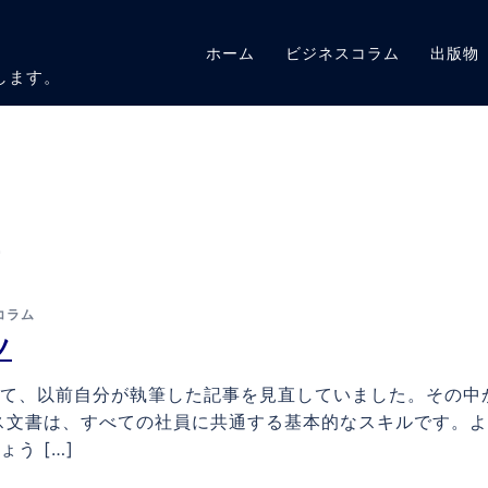
ホーム
ビジネスコラム
出版物
します。
書
コラム
ツ
て、以前自分が執筆した記事を見直していました。その中
ス文書は、すべての社員に共通する基本的なスキルです。
う […]