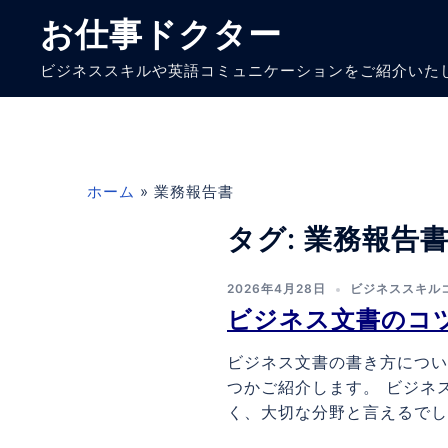
コ
お仕事ドクター
ン
テ
ビジネススキルや英語コミュニケーションをご紹介いた
ン
ツ
へ
ス
キ
ホーム
»
業務報告書
ッ
プ
タグ:
業務報告
2026年4月28日
ビジネススキル
ビジネス文書のコ
ビジネス文書の書き方につい
つかご紹介します。 ビジネ
く、大切な分野と言えるでしょ