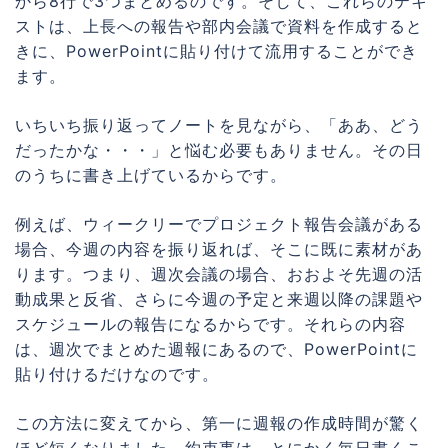
から8行で3つまとめるのです。そして、これらのテキ
ストは、上長への報告や部内会議で資料を作成すると
きに、PowerPointに貼り付けて流用することができ
ます。
いちいち振り返ってノートを見ながら、「ああ、どう
だったかな・・・」と悩む必要もありません。その日
のうちに書き上げているからです。
例えば、ウィークリーでプロジェクト報告会議がある
場合、今週の内容を振り返れば、そこに既に素材があ
ります。つまり、週次会議の場合、おおよそ先週の活
動成果と反省、さらに今週の予定と来週以降の課題や
スケジュールの報告になるからです。それらの内容
は、週次でまとめた週報にあるので、PowerPointに
貼り付けるだけなのです。
この方法に変えてから、第一に週報の作成時間が驚く
ほど短くなりました。約束事は、とにかく毎日書くこ