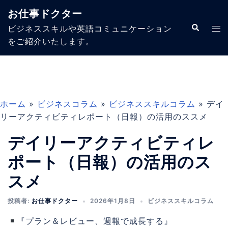
コ
お仕事ドクター
ン
ト
検
ビジネススキルや英語コミュニケーション
テ
索
グ
をご紹介いたします。
ン
ル
ツ
メ
へ
ニ
ス
ュ
キ
ー
ホーム
»
ビジネスコラム
»
ビジネススキルコラム
»
デイ
ッ
リーアクティビティレポート（日報）の活用のススメ
プ
デイリーアクティビティレ
ポート（日報）の活用のス
スメ
投稿者:
お仕事ドクター
2026年1月8日
ビジネススキルコラム
『プラン＆レビュー、週報で成長する』