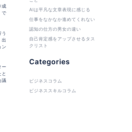
作成
AIは平凡な文章表現に感じる
。で
仕事をなかなか進めてくれない
認知の仕方の男女の違い
行う
自己肯定感をアップさせるタス
。出
クリスト
ョン
Categories
ター
たと
会議
ビジネスコラム
ビジネススキルコラム