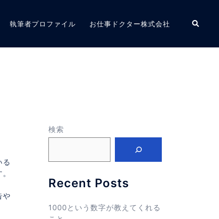
検
執筆者プロファイル
お仕事ドクター株式会社
索
検索
いる
す。
Recent Posts
告や
1000という数字が教えてくれる
こと