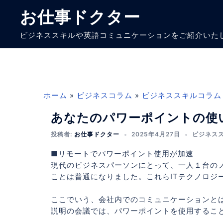
コ
お仕事ドクター
ン
テ
ビジネススキルや英語コミュニケーションをご紹介いた
ン
ツ
へ
ス
キ
ホーム
»
ビジネスコラム
»
ビジネススキルコラム
ッ
プ
あなたのパワーポイントの使
投稿者:
お仕事ドクター
2025年4月27日
ビジネス
■リモートでパワーポイント使用が加速
現代のビジネスパーソンにとって、一人１台の
ことは普通になりました。これらITテクノロジ
ここでいう、会社内でのコミュニケーションと
説明の会議では、パワーポイントを使用するこ