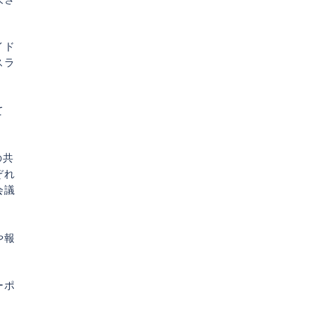
イド
スラ
て
の共
ぞれ
会議
や報
ーポ