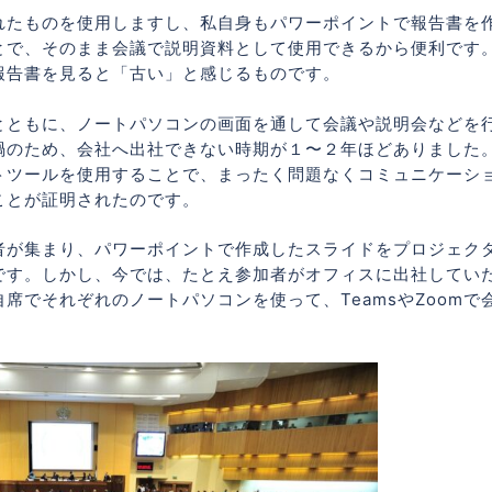
れたものを使用しますし、私自身もパワーポイントで報告書を
とで、そのまま会議で説明資料として使用できるから便利です
報告書を見ると「古い」と感じるものです。
普及とともに、ノートパソコンの画面を通して会議や説明会などを
禍のため、会社へ出社できない時期が１〜２年ほどありました
モートツールを使用することで、まったく問題なくコミュニケーシ
ことが証明されたのです。
者が集まり、パワーポイントで作成したスライドをプロジェク
です。しかし、今では、たとえ参加者がオフィスに出社してい
席でそれぞれのノートパソコンを使って、TeamsやZoomで